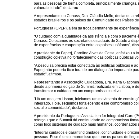
para as pessoas de forma completa, principalmente crianças, 
vulnerabilidade”, declarou.
A representante do Conass, Dra. Cláudia Mello, destacou a re
estados brasileiros e os países da Comunidade dos Países d
Portuguesa (CPLP), além da troca permanente de experiência
“O cuidado com a qualidade da assistência e com o paciente é
Conass. Colocamos os secretários estaduais de Saúde à dispos
de experiências e cooperação entre os países lusófonos”, diss
A presidente da Faperj, Caroline Alves da Costa, enfatizou a 
construção coletiva no fortalecimento das políticas públicas v
“A pesquisa precisa estar conectada às políticas públicas e ao
Faperj não poderia ficar fora de um diálogo tão importante par
estado”, afirmou.
Representando a Associação Cuidadosa, Dra. Karla Giacomin 
desde a primeira edição do Summit, realizada em Lisboa, e d
transformar o cuidado em um compromisso coletivo.
“Há um ano, em Lisboa, iniciamos um movimento de construçã
integrado. Hoje, seguimos fortalecendo esse compromisso cole
social e comunidade”, declarou.
A presidente da Portuguese Association for Integrated Care (P
reforçou que o Summit dá continuidade ao compromisso firmad
como foco sistemas de cuidado mais humanos, coordenados e
“Integrar cuidados é garantir dignidade, continuidade e prox
pessoas. Esse é um compromisso que une os países de língu