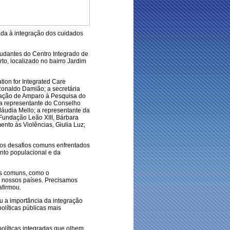
ada à integração dos cuidados
udantes do Centro Integrado de
o, localizado no bairro Jardim
ion for Integrated Care
Ronaldo Damião; a secretária
dação de Amparo à Pesquisa do
 a representante do Conselho
áudia Mello; a representante da
Fundação Leão XIII, Bárbara
ento às Violências, Giulia Luz;
os desafios comuns enfrentados
nto populacional e da
os comuns, como o
 nossos países. Precisamos
afirmou.
u a importância da integração
olíticas públicas mais
olíticas integradas que olhem