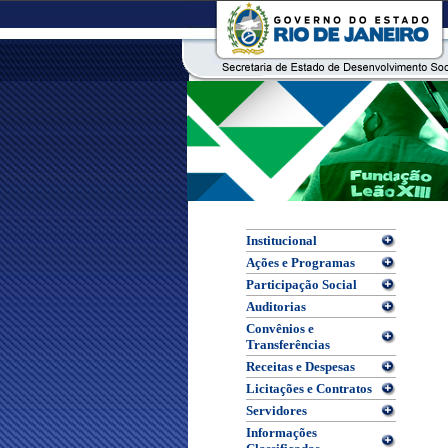
Institucional
Ações e Programas
Participação Social
Auditorias
Convênios e
Transferências
Receitas e Despesas
Licitações e Contratos
Servidores
Informações