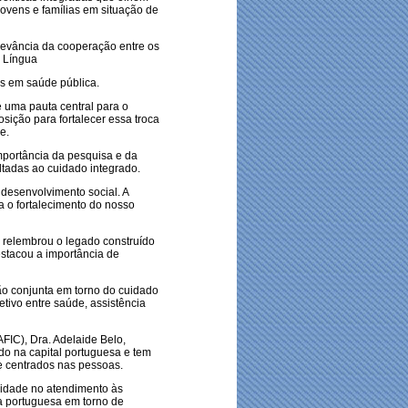
jovens e famílias em situação de
levância da cooperação entre os
e Língua
s em saúde pública.
 uma pauta central para o
ição para fortalecer essa troca
e.
importância da pesquisa e da
oltadas ao cuidado integrado.
 desenvolvimento social. A
a o fortalecimento do nosso
relembrou o legado construído
estacou a importância de
o conjunta em torno do cuidado
tivo entre saúde, assistência
AFIC), Dra. Adelaide Belo,
o na capital portuguesa e tem
 centrados nas pessoas.
imidade no atendimento às
a portuguesa em torno de