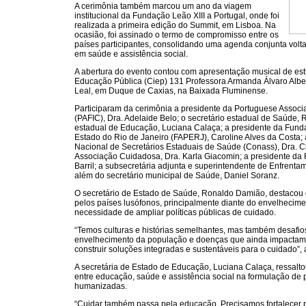
A cerimônia também marcou um ano da viagem
institucional da Fundação Leão XIII a Portugal, onde foi
realizada a primeira edição do Summit, em Lisboa. Na
ocasião, foi assinado o termo de compromisso entre os
países participantes, consolidando uma agenda conjunta volt
em saúde e assistência social.
A abertura do evento contou com apresentação musical de est
Educação Pública (Ciep) 131 Professora Armanda Álvaro Albert
Leal, em Duque de Caxias, na Baixada Fluminense.
Participaram da cerimônia a presidente da Portuguese Associat
(PAFIC), Dra. Adelaide Belo; o secretário estadual de Saúde, 
estadual de Educação, Luciana Calaça; a presidente da Fun
Estado do Rio de Janeiro (FAPERJ), Caroline Alves da Costa;
Nacional de Secretários Estaduais de Saúde (Conass), Dra. Cl
Associação Cuidadosa, Dra. Karla Giacomin; a presidente da 
Barril; a subsecretária adjunta e superintendente de Enfrentam
além do secretário municipal de Saúde, Daniel Soranz.
O secretário de Estado de Saúde, Ronaldo Damião, destacou 
pelos países lusófonos, principalmente diante do envelhecime
necessidade de ampliar políticas públicas de cuidado.
“Temos culturas e histórias semelhantes, mas também desafi
envelhecimento da população e doenças que ainda impactam
construir soluções integradas e sustentáveis para o cuidado”, 
A secretária de Estado de Educação, Luciana Calaça, ressalto
entre educação, saúde e assistência social na formulação de p
humanizadas.
“Cuidar também passa pela educação. Precisamos fortalecer p