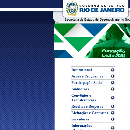
Institucional
Ações e Programas
Participação Social
Auditorias
Convênios e
Transferências
Receitas e Despesas
Licitações e Contratos
Servidores
Informações