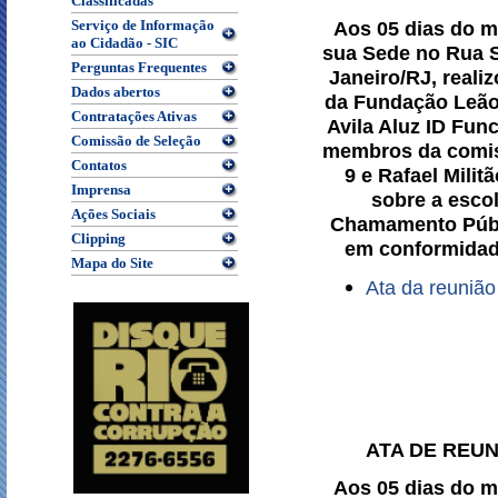
Classificadas
Serviço de Informação
Aos 05 dias do m
ao Cidadão - SIC
sua Sede no Rua Se
Perguntas Frequentes
Janeiro/RJ, reali
Dados abertos
da Fundação Leão 
Contratações Ativas
Avila Aluz ID Fu
Comissão de Seleção
membros da comis
Contatos
9 e Rafael Mili
Imprensa
sobre a esco
Ações Sociais
Chamamento Públi
Clipping
em conformidad
Mapa do Site
Ata da reuniã
ATA DE REU
Aos 05 dias do m