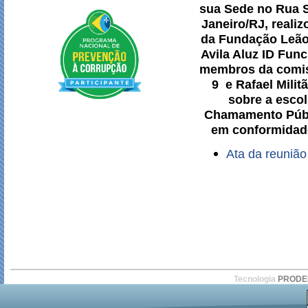
sua Sede no Rua Se
Janeiro/RJ, reali
da Fundação Leão 
Avila Aluz ID Fu
membros da comis
9 e Rafael Milit
sobre a esco
Chamamento Públi
em conformidade
Ata da reuniã
Tecnologia
PROD