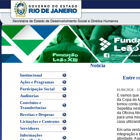
Notícia
Institucional
Entre c
Ações e Programas
Participação Social
01/06/2026 - 1
E vamos que 
Auditorias
da Copa do M
Convênios e
tomou conta 
Transferências
Sepetiba nes
da Oficina A
Receitas e Despesas
para uma miss
Licitações e Contratos
casa utilizan
Servidores
Em uma verdad
integração e
Informações
atividade. A 