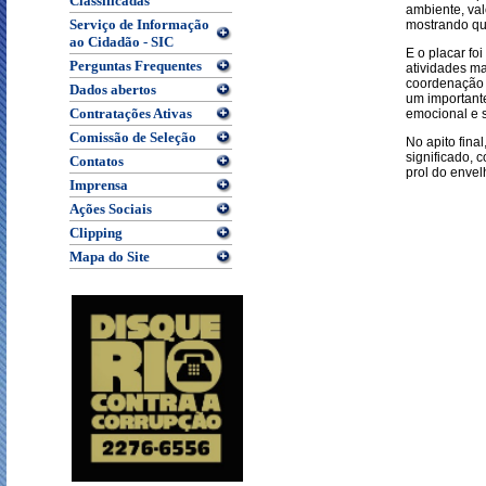
Classificadas
ambiente, val
Serviço de Informação
mostrando qu
ao Cidadão - SIC
E o placar fo
Perguntas Frequentes
atividades ma
coordenação m
Dados abertos
um importante
Contratações Ativas
emocional e s
Comissão de Seleção
No apito fina
significado, 
Contatos
prol do envel
Imprensa
Ações Sociais
Clipping
Mapa do Site