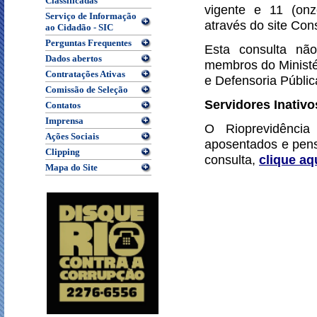
Classificadas
vigente e 11 (onz
Serviço de Informação
através do site Co
ao Cidadão - SIC
Perguntas Frequentes
Esta consulta não
Dados abertos
membros do Ministér
Contratações Ativas
e Defensoria Públic
Comissão de Seleção
Servidores Inativo
Contatos
Imprensa
O Rioprevidência
Ações Sociais
aposentados e pens
Clipping
consulta,
clique aq
Mapa do Site